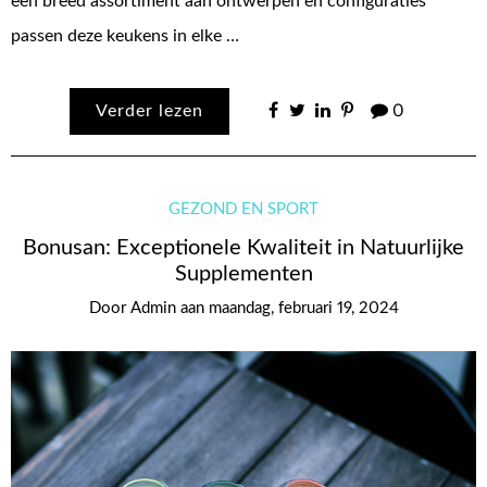
een breed assortiment aan ontwerpen en configuraties
passen deze keukens in elke …
Verder lezen
0
GEZOND EN SPORT
Bonusan: Exceptionele Kwaliteit in Natuurlijke
Supplementen
Door
Admin
aan
maandag, februari 19, 2024