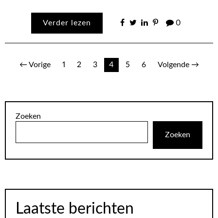
Verder lezen
0
Berichten
← Vorige
1
2
3
4
5
6
Volgende →
paginering
Zoeken
Zoeken
Laatste berichten